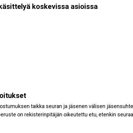
käsittelyä koskevissa asioissa
koitukset
suostumuksen taikka seuran ja jäsenen välisen jäsensuht
eruste on rekisterinpitäjän oikeutettu etu, etenkin seuraav