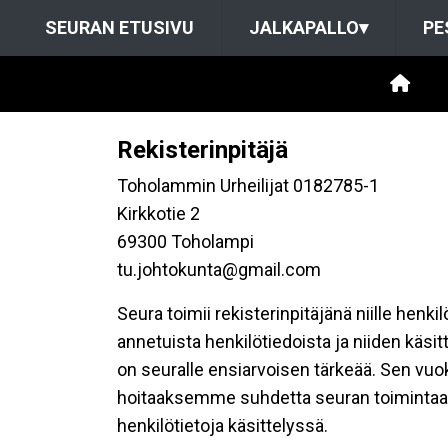
SEURAN ETUSIVU
JALKAPALLO
▾
PE
Rekisterinpitäjä
Toholammin Urheilijat 0182785-1
Kirkkotie 2
69300 Toholampi
tu.johtokunta@gmail.com
Seura toimii rekisterinpitäjänä niille henk
annetuista henkilötiedoista ja niiden käsi
on seuralle ensiarvoisen tärkeää. Sen vuo
hoitaaksemme suhdetta seuran toimintaan os
henkilötietoja käsittelyssä.