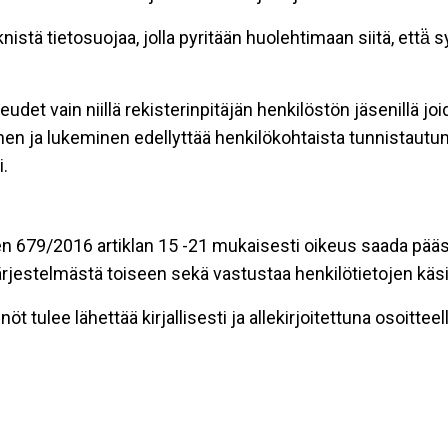
stä tietosuojaa, jolla pyritään huolehtimaan siitä, että̈
eudet vain niillä rekisterinpitäjän henkilöstön jäsenillä j
nen ja lukeminen edellyttää henkilökohtaista tunnistautum
.
n 679/2016 artiklan 15 -21 mukaisesti oikeus saada pääsy 
t järjestelmästä toiseen sekä vastustaa henkilötietojen käsi
öt tulee lähettää kirjallisesti ja allekirjoitettuna osoitteell