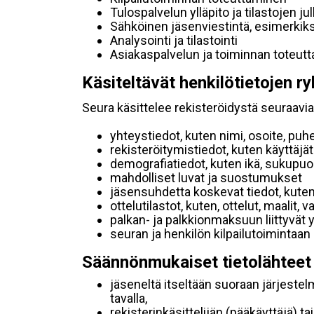
Tulospalvelun ylläpito ja tilastojen ju
Sähköinen jäsenviestintä, esimerkik
Analysointi ja tilastointi
Asiakaspalvelun ja toiminnan toteut
Käsiteltävät henkilötietojen ry
Seura käsittelee rekisteröidystä seuraavia 
yhteystiedot, kuten nimi, osoite, puh
rekisteröitymistiedot, kuten käyttäj
demografiatiedot, kuten ikä, sukupuoli 
mahdolliset luvat ja suostumukset
jäsensuhdetta koskevat tiedot, kuten
ottelutilastot, kuten, ottelut, maalit,
palkan- ja palkkionmaksuun liittyvät 
seuran ja henkilön kilpailutoimintaan
Säännönmukaiset tietolähteet
jäseneltä itseltään suoraan järjestel
tavalla,
rekisterinkäsittelijän (pääkäyttäjä) ta