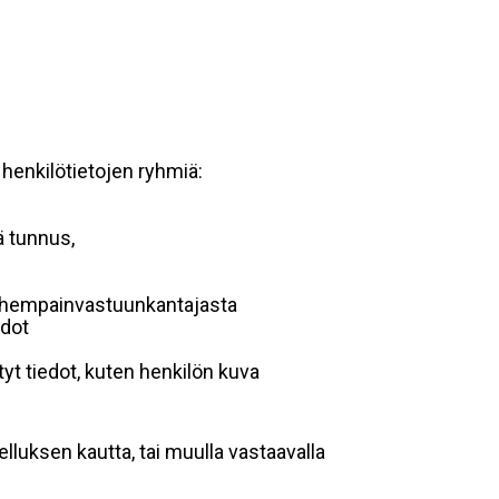
 henkilötietojen ryhmiä:
ä tunnus,
 vanhempainvastuunkantajasta
edot
yt tiedot, kuten henkilön kuva
lluksen kautta, tai muulla vastaavalla