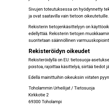
Sivujen toteutuksessa on hyödynnetty tekni
ja ovat saatavilla vain tietoon oikeutetuille.
Rekisterin tietojenkäsittelyyn on käyttöoik
edellyttää. Rekisterin tietojen muokkaami
suoritetaan säännöllinen varmuuskopiointi
Rekisteröidyn oikeudet
Rekisteröidyllä on EU: tietosuoja-asetukse
poistoa, rajoittaa käsittelyä, siirtää tiedo
Edellä mainittuihin oikeuksiin viitaten pyynn
Toholammin Urheilijat / Tietosuoja
Kirkkotie 2
69300 Toholampi