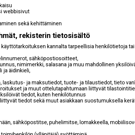
lkaisu
si webbisivut
taminen sekä kehittäminen
hmät, rekisterin tietosisältö
käyttötarkoituksen kannalta tarpeellisia henkilötietoja tai
elinnumerot, sähköpostiosoitteet,
ätunnus, nimimerkki, salasana ja muu mahdollinen yksilöiv
ja äidinkieli,
, laskutus- ja maksutiedot, tuote- ja tilaustiedot, tieto
 varoitukset ja muut ottelutapahtumaan liittyvät tilastointiti
yksilöivät tiedot, kuten henkilötunnus
 liittyvät tiedot sekä muut asiakkaan suostumuksella kerät
mään, sähköpostitse, puhelimitse, lomakkeella, mobiilisove
i toimihenkilön (ylläpitäjä) syöttäminä