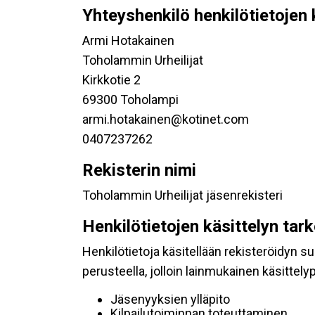
Yhteyshenkilö henkilötietojen 
Armi Hotakainen
Toholammin Urheilijat
Kirkkotie 2
69300 Toholampi
armi.hotakainen@kotinet.com
0407237262
Rekisterin nimi
Toholammin Urheilijat jäsenrekisteri
Henkilötietojen käsittelyn tar
Henkilötietoja käsitellään rekisteröidyn 
perusteella, jolloin lainmukainen käsittelyp
Jäsenyyksien ylläpito
Kilpailutoiminnan toteuttaminen