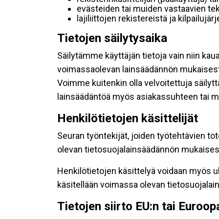
evästeiden tai muiden vastaavien tek
lajiliittojen rekistereistä ja kilpailujä
Tietojen säilytysaika
Säilytämme käyttäjän tietoja vain niin kau
voimassaolevan lainsäädännön mukaisest
Voimme kuitenkin olla velvoitettuja säily
lainsäädäntöä myös asiakassuhteen tai mu
Henkilötietojen käsittelijät
Seuran työntekijät, joiden työtehtävien to
olevan tietosuojalainsäädännön mukaisesti
Henkilötietojen käsittelyä voidaan myös ul
käsitellään voimassa olevan tietosuojala
Tietojen siirto EU:n tai Euroo