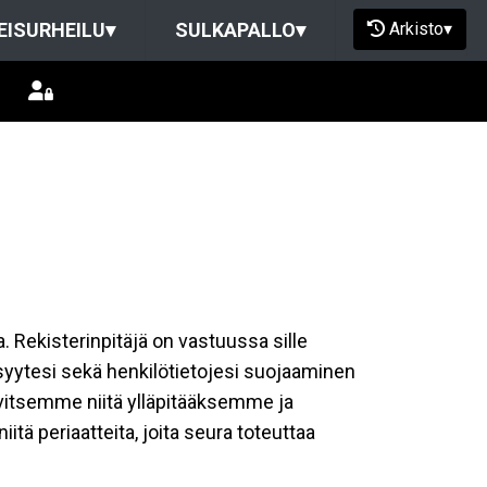
Arkisto
▾
EISURHEILU
▾
SULKAPALLO
▾
a. Rekisterinpitäjä on vastuussa sille
isyytesi sekä henkilötietojesi suojaaminen
rvitsemme niitä ylläpitääksemme ja
tä periaatteita, joita seura toteuttaa