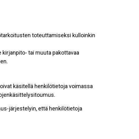
ötarkoitusten toteuttamiseksi kulloinkin
 kirjanpito- tai muuta pakottavaa
een.
oivat käsitellä henkilötietoja voimassa
tojenkäsittelysitoumus.
-järjestelyin, että henkilötietoja