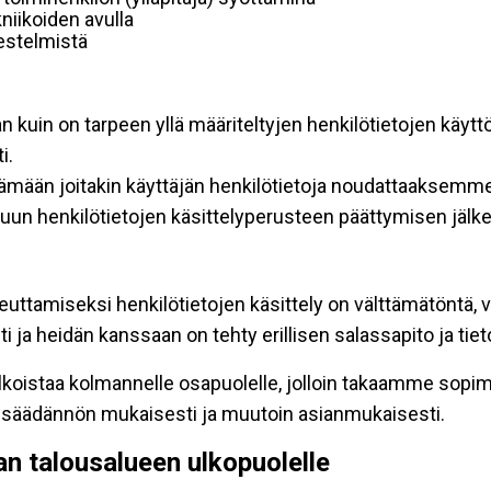
niikoiden avulla
rjestelmistä
an kuin on tarpeen yllä määriteltyjen henkilötietojen käytt
i.
ttämään joitakin käyttäjän henkilötietoja noudattaaksemme
un henkilötietojen käsittelyperusteen päättymisen jälk
teuttamiseksi henkilötietojen käsittely on välttämätöntä, v
 ja heidän kanssaan on tehty erillisen salassapito ja tie
koistaa kolmannelle osapuolelle, jolloin takaamme sopimus
insäädännön mukaisesti ja muutoin asianmukaisesti.
pan talousalueen ulkopuolelle