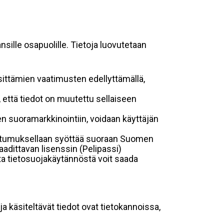
sille osapuolille. Tietoja luovutetaan
sittämien vaatimusten edellyttämällä,
n, että tiedot on muutettu sellaiseen
suoramarkkinointiin, voidaan käyttäjän
suostumuksellaan syöttää suoraan Suomen
aadittavan lisenssin (Pelipassi)
sta tietosuojakäytännöstä voit saada
ja käsiteltävät tiedot ovat tietokannoissa,