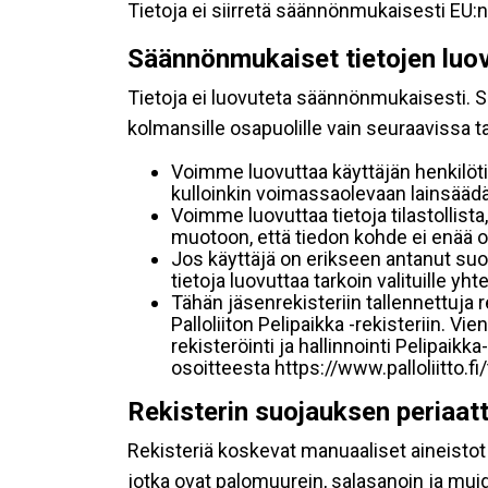
Tietoja ei siirretä säännönmukaisesti EU:n
Säännönmukaiset tietojen luo
Tietoja ei luovuteta säännönmukaisesti. Se
kolmansille osapuolille vain seuraavissa 
Voimme luovuttaa käyttäjän henkilöti
kulloinkin voimassaolevaan lainsäädän
Voimme luovuttaa tietoja tilastollista,
muotoon, että tiedon kohde ei enää ol
Jos käyttäjä on erikseen antanut s
tietoja luovuttaa tarkoin valituille y
Tähän jäsenrekisteriin tallennettuja
Palloliiton Pelipaikka -rekisteriin. V
rekisteröinti ja hallinnointi Pelipai
osoitteesta https://www.palloliitto.fi
Rekisterin suojauksen periaat
Rekisteriä koskevat manuaaliset aineistot s
jotka ovat palomuurein, salasanoin ja muid