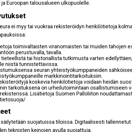
 ja Euroopan talousalueen ulkopuolelle.
vutukset
ura ei myy tai vuokraa rekisteröidyn henkilötietoja kolman
tapauksissa:
etoja toimivaltaisten viranomaisten tai muiden tahojen e
töön perustuvalla, tavalla.
 tieteellistä tai historiallista tutkimusta varten edellyttäe
e niistä tunnistettavissa.
uostumuksensa seuran yhteistyökumppaneiden sähköiseen 
hteistyökumppaneille markkinointitarkoituksiin.
 rekisteröityjä koskevia henkilötietoja voidaan heidän 
iennin tarkoituksena on urheilutoimintaan osallistumiseen v
kka-rekisterissä. Lisätietoja Suomen Palloliiton noudattama
/tietosuoja/
teet
äilytetään suojatuissa tiloissa. Digitaalisesti tallennetut 
en teknisten keinojen avulla suojattuja.