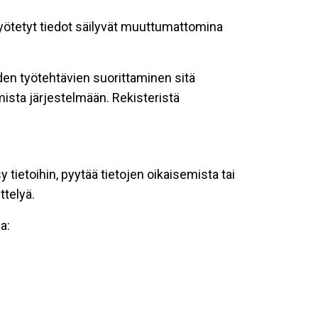
 syötetyt tiedot säilyvät muuttumattomina
oiden työtehtävien suorittaminen sitä
ista järjestelmään. Rekisteristä
tietoihin, pyytää tietojen oikaisemista tai
ttelyä.
a: