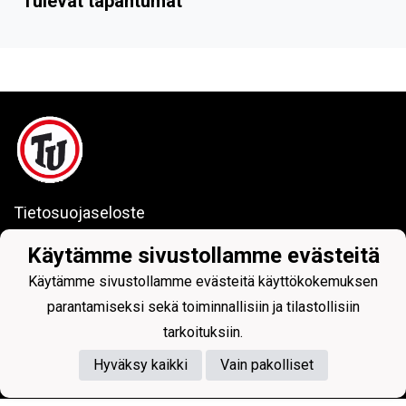
Tulevat tapahtumat
Tietosuojaseloste
Toholammin Urheilijat ry
Käytämme sivustollamme evästeitä
Käytämme sivustollamme evästeitä käyttökokemuksen
parantamiseksi sekä toiminnallisiin ja tilastollisiin
tarkoituksiin.
Powered by
Hyväksy kaikki
Vain pakolliset