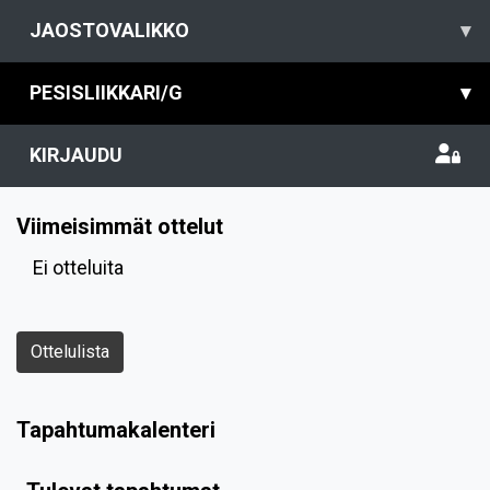
JAOSTOVALIKKO
▾
PESISLIIKKARI/G
▾
KIRJAUDU
Viimeisimmät ottelut
Ei otteluita
Ottelulista
Tapahtumakalenteri