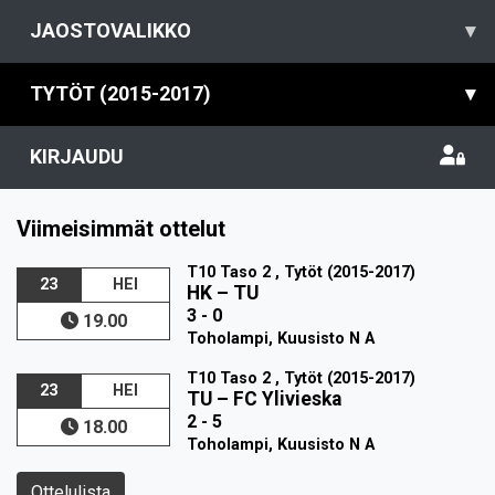
JAOSTOVALIKKO
▾
TYTÖT (2015-2017)
▾
KIRJAUDU
Viimeisimmät ottelut
T10 Taso 2 , Tytöt (2015-2017)
23
HEI
HK
–
TU
3 - 0
19.00
Toholampi, Kuusisto N A
T10 Taso 2 , Tytöt (2015-2017)
23
HEI
TU
–
FC Ylivieska
2 - 5
18.00
Toholampi, Kuusisto N A
Ottelulista