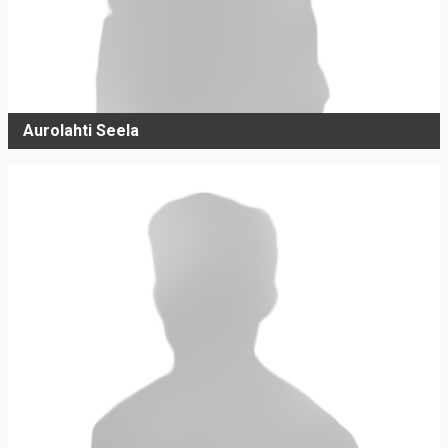
Aurolahti Seela