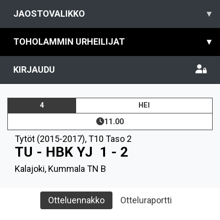
JAOSTOVALIKKO
▾
TOHOLAMMIN URHEILIJAT
▾
KIRJAUDU
4
HEI
11.00
Tytöt (2015-2017)
,
T10 Taso 2
TU - HBK YJ
1 - 2
Kalajoki, Kummala TN B
Otteluennakko
Otteluraportti