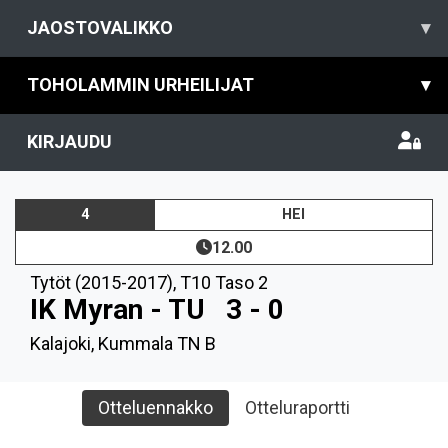
JAOSTOVALIKKO
▾
TOHOLAMMIN URHEILIJAT
▾
KIRJAUDU
4
HEI
12.00
Tytöt (2015-2017)
,
T10 Taso 2
IK Myran - TU
3 - 0
Kalajoki, Kummala TN B
Otteluennakko
Otteluraportti