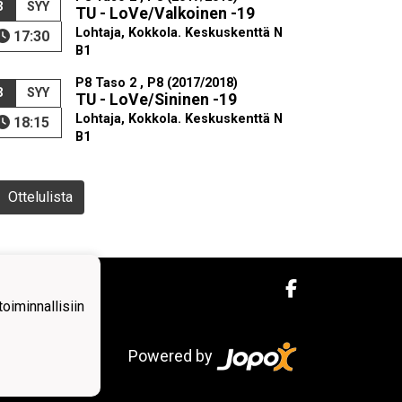
3
SYY
TU - LoVe/Valkoinen -19
Lohtaja, Kokkola. Keskuskenttä N
17:30
B1
P8 Taso 2 , P8 (2017/2018)
3
SYY
TU - LoVe/Sininen -19
Lohtaja, Kokkola. Keskuskenttä N
18:15
B1
Ottelulista
iminnallisiin
Powered by