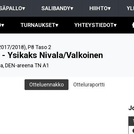
SÄPALLO
▾
SALIBANDY
▾
HIIHTO
▾
YL
O
▾
TURNAUKSET
▾
YHTEYSTIEDOT
▾
2017/2018)
,
P8 Taso 2
 - Ysikaks Nivala/Valkoinen
la, DEN-areena TN A1
Otteluennakko
Otteluraportti
J