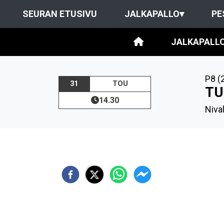
SEURAN ETUSIVU
JALKAPALLO
▾
PE
JALKAPALL
P8 (
31
TOU
TU
14.30
Niva