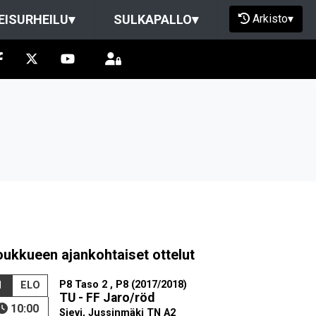
Arkisto
▾
EISURHEILU
▾
SULKAPALLO
▾
oukkueen ajankohtaiset ottelut
P8 Taso 2 , P8 (2017/2018)
1
ELO
TU - FF Jaro/röd
10:00
Sievi, Jussinmäki TN A2