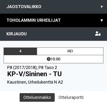
JAOSTOVALIKKO
▾
TOHOLAMMIN URHEILIJAT
▾
KIRJAUDU
4
HEI
10.00
P8 (2017/2018)
,
P8 Taso 2
KP-V/Sininen - TU
Kaustinen, Urheilukenttä N A2
Otteluennakko
Otteluraportti