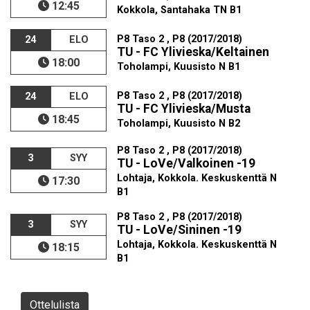
12:45
Kokkola, Santahaka TN B1
P8 Taso 2 , P8 (2017/2018)
24
ELO
TU - FC Ylivieska/Keltainen
18:00
Toholampi, Kuusisto N B1
P8 Taso 2 , P8 (2017/2018)
24
ELO
TU - FC Ylivieska/Musta
18:45
Toholampi, Kuusisto N B2
P8 Taso 2 , P8 (2017/2018)
3
SYY
TU - LoVe/Valkoinen -19
Lohtaja, Kokkola. Keskuskenttä N
17:30
B1
P8 Taso 2 , P8 (2017/2018)
3
SYY
TU - LoVe/Sininen -19
Lohtaja, Kokkola. Keskuskenttä N
18:15
B1
Ottelulista