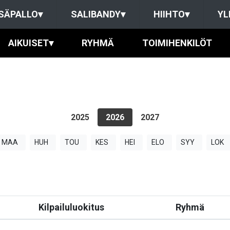
SÄPALLO
▾
SALIBANDY
▾
HIIHTO
▾
YL
AIKUISET
▾
RYHMÄ
TOIMIHENKILÖT
2025
2026
2027
MAA
HUH
TOU
KES
HEI
ELO
SYY
LOK
Kilpailuluokitus
Ryhmä