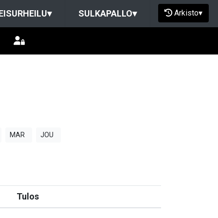
Arkisto
▾
EISURHEILU
▾
SULKAPALLO
▾
MAR
JOU
Tulos