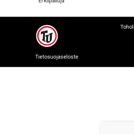
Ei kilpailuja
Tohol
Tietosuojaseloste