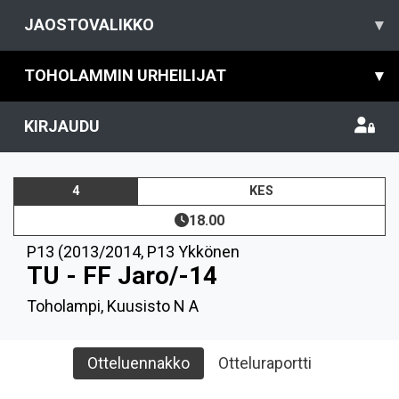
JAOSTOVALIKKO
▾
TOHOLAMMIN URHEILIJAT
▾
KIRJAUDU
4
KES
18.00
P13 (2013/2014
,
P13 Ykkönen
TU - FF Jaro/-14
Toholampi, Kuusisto N A
Otteluennakko
Otteluraportti