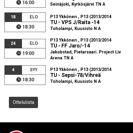
16:00
Seinäjoki, Kyrkösjärvi TN A
P13 Ykkönen , P13 (2013/2014
18
ELO
TU - VPS J/Raita -14
18:30
Toholampi, Kuusisto N A
P13 Ykkönen , P13 (2013/2014
24
ELO
TU - FF Jaro/-14
Jakobstad, Pietarsaari. Project Liv
19:00
Arena TN A
P13 Ykkönen , P13 (2013/2014
4
SYY
TU - Sepsi-78/Vihreä
18:30
Toholampi, Kuusisto N A
Ottelulista