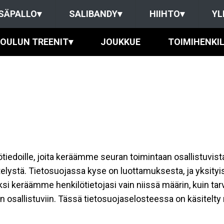
SÄPALLO
▾
SALIBANDY
▾
HIIHTO
▾
YL
OULUN TREENIT
▾
JOUKKUE
TOIMIHENKI
ilötiedoille, joita keräämme seuran toimintaan osallistuvist
ttelystä. Tietosuojassa kyse on luottamuksesta, ja yksity
ksi keräämme henkilötietojasi vain niissä määrin, kuin ta
allistuviin. Tässä tietosuojaselosteessa on käsitelty nii