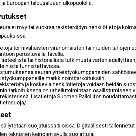
 ja Euroopan talousalueen ulkopuolelle.
vutukset
ura ei myy tai vuokraa rekisteröidyn henkilötietoja kolman
tapauksissa:
etoja toimivaltaisten viranomaisten tai muiden tahojen e
töön perustuvalla, tavalla.
 tieteellistä tai historiallista tutkimusta varten edellyttäe
e niistä tunnistettavissa.
uostumuksensa seuran yhteistyökumppaneiden sähköiseen 
hteistyökumppaneille markkinointitarkoituksiin.
 rekisteröityjä koskevia henkilötietoja voidaan heidän 
iennin tarkoituksena on urheilutoimintaan osallistumiseen v
kka-rekisterissä. Lisätietoja Suomen Palloliiton noudattama
/tietosuoja/
teet
äilytetään suojatuissa tiloissa. Digitaalisesti tallennetut 
en teknisten keinojen avulla suojattuja.