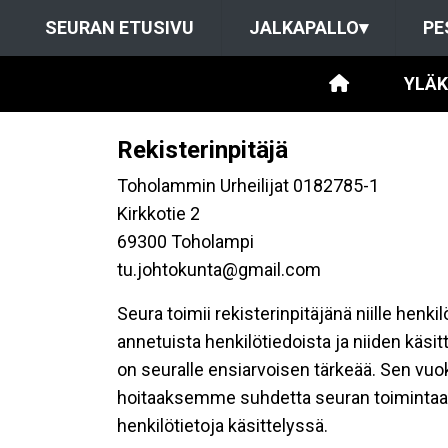
SEURAN ETUSIVU
JALKAPALLO
▾
PE
YLÄK
Rekisterinpitäjä
Toholammin Urheilijat 0182785-1
Kirkkotie 2
69300 Toholampi
tu.johtokunta@gmail.com
Seura toimii rekisterinpitäjänä niille henk
annetuista henkilötiedoista ja niiden käsi
on seuralle ensiarvoisen tärkeää. Sen vuo
hoitaaksemme suhdetta seuran toimintaan os
henkilötietoja käsittelyssä.