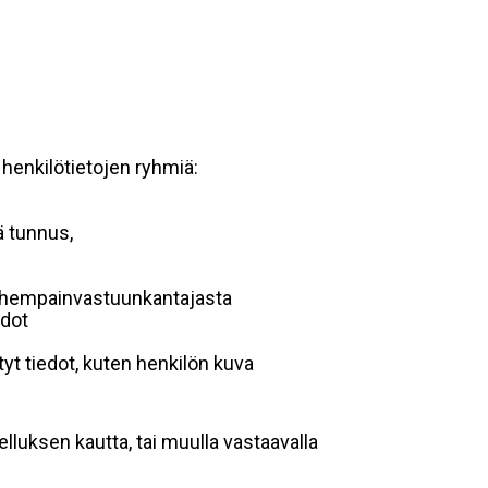
 henkilötietojen ryhmiä:
ä tunnus,
 vanhempainvastuunkantajasta
edot
yt tiedot, kuten henkilön kuva
lluksen kautta, tai muulla vastaavalla