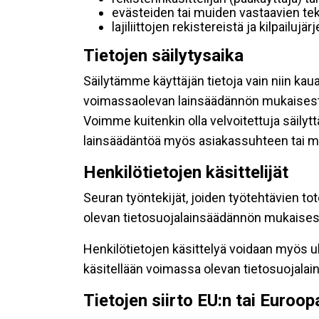
evästeiden tai muiden vastaavien tek
lajiliittojen rekistereistä ja kilpailujä
Tietojen säilytysaika
Säilytämme käyttäjän tietoja vain niin kau
voimassaolevan lainsäädännön mukaisest
Voimme kuitenkin olla velvoitettuja säily
lainsäädäntöä myös asiakassuhteen tai mu
Henkilötietojen käsittelijät
Seuran työntekijät, joiden työtehtävien to
olevan tietosuojalainsäädännön mukaisesti
Henkilötietojen käsittelyä voidaan myös ul
käsitellään voimassa olevan tietosuojala
Tietojen siirto EU:n tai Euroo