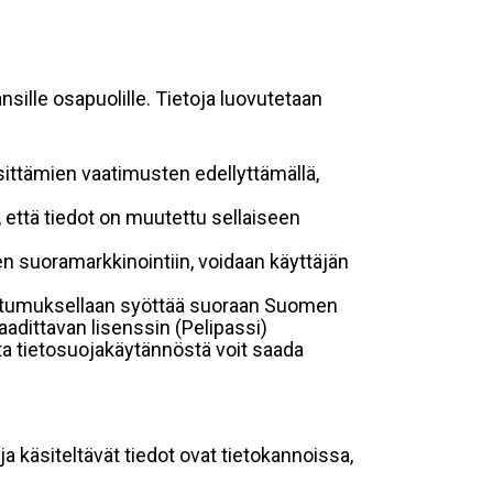
sille osapuolille. Tietoja luovutetaan
sittämien vaatimusten edellyttämällä,
n, että tiedot on muutettu sellaiseen
suoramarkkinointiin, voidaan käyttäjän
suostumuksellaan syöttää suoraan Suomen
aadittavan lisenssin (Pelipassi)
sta tietosuojakäytännöstä voit saada
ja käsiteltävät tiedot ovat tietokannoissa,