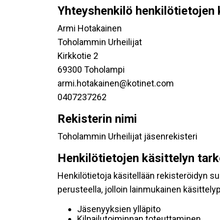
Yhteyshenkilö henkilötietojen 
Armi Hotakainen
Toholammin Urheilijat
Kirkkotie 2
69300 Toholampi
armi.hotakainen@kotinet.com
0407237262
Rekisterin nimi
Toholammin Urheilijat jäsenrekisteri
Henkilötietojen käsittelyn tar
Henkilötietoja käsitellään rekisteröidyn 
perusteella, jolloin lainmukainen käsittelyp
Jäsenyyksien ylläpito
Kilpailutoiminnan toteuttaminen