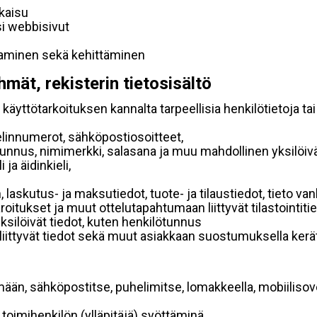
lkaisu
si webbisivut
taminen sekä kehittäminen
hmät, rekisterin tietosisältö
käyttötarkoituksen kannalta tarpeellisia henkilötietoja tai
elinnumerot, sähköpostiosoitteet,
ätunnus, nimimerkki, salasana ja muu mahdollinen yksilöiv
ja äidinkieli,
, laskutus- ja maksutiedot, tuote- ja tilaustiedot, tieto
 varoitukset ja muut ottelutapahtumaan liittyvät tilastointiti
yksilöivät tiedot, kuten henkilötunnus
 liittyvät tiedot sekä muut asiakkaan suostumuksella kerät
mään, sähköpostitse, puhelimitse, lomakkeella, mobiilisove
i toimihenkilön (ylläpitäjä) syöttäminä