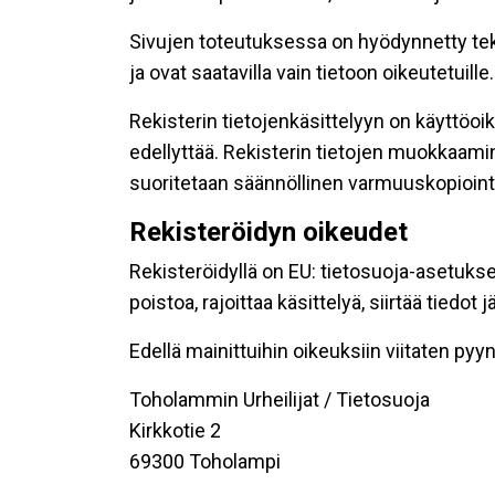
Sivujen toteutuksessa on hyödynnetty tekni
ja ovat saatavilla vain tietoon oikeutetuille.
Rekisterin tietojenkäsittelyyn on käyttöoik
edellyttää. Rekisterin tietojen muokkaami
suoritetaan säännöllinen varmuuskopiointi
Rekisteröidyn oikeudet
Rekisteröidyllä on EU: tietosuoja-asetukse
poistoa, rajoittaa käsittelyä, siirtää tiedo
Edellä mainittuihin oikeuksiin viitaten pyynn
Toholammin Urheilijat / Tietosuoja
Kirkkotie 2
69300 Toholampi