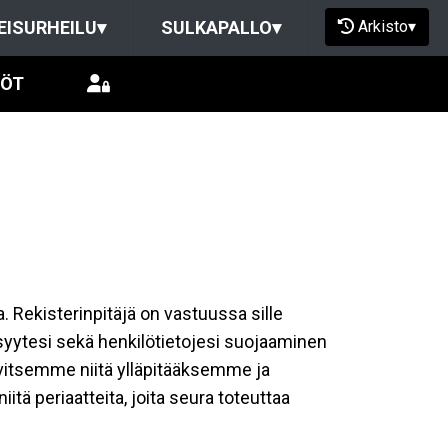
Arkisto
▾
EISURHEILU
▾
SULKAPALLO
▾
LÖT
a. Rekisterinpitäjä on vastuussa sille
isyytesi sekä henkilötietojesi suojaaminen
rvitsemme niitä ylläpitääksemme ja
tä periaatteita, joita seura toteuttaa