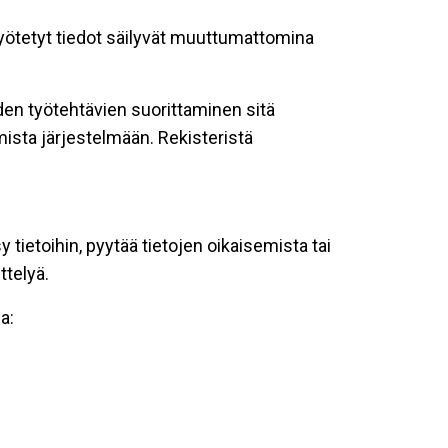
 syötetyt tiedot säilyvät muuttumattomina
oiden työtehtävien suorittaminen sitä
ista järjestelmään. Rekisteristä
tietoihin, pyytää tietojen oikaisemista tai
ttelyä.
a: