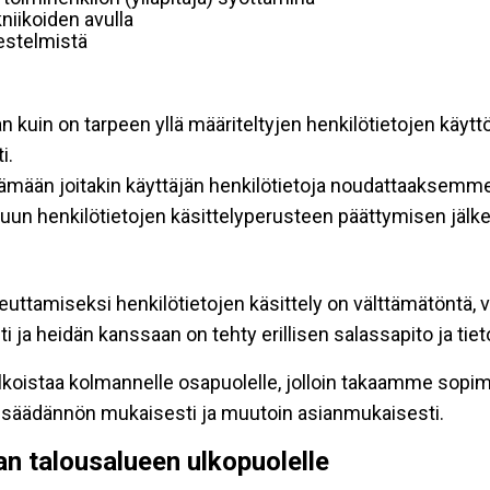
niikoiden avulla
rjestelmistä
an kuin on tarpeen yllä määriteltyjen henkilötietojen käytt
i.
ttämään joitakin käyttäjän henkilötietoja noudattaaksemme
un henkilötietojen käsittelyperusteen päättymisen jälk
teuttamiseksi henkilötietojen käsittely on välttämätöntä, v
 ja heidän kanssaan on tehty erillisen salassapito ja tie
koistaa kolmannelle osapuolelle, jolloin takaamme sopimus
insäädännön mukaisesti ja muutoin asianmukaisesti.
pan talousalueen ulkopuolelle