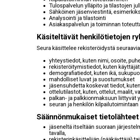
Tulospalvelun ylläpito ja tilastojen ju
Sähköinen jäsenviestintä, esimerkik
Analysointi ja tilastointi
Asiakaspalvelun ja toiminnan toteut
Käsiteltävät henkilötietojen ry
Seura käsittelee rekisteröidystä seuraavia 
yhteystiedot, kuten nimi, osoite, puh
rekisteröitymistiedot, kuten käyttäj
demografiatiedot, kuten ikä, sukupuoli 
mahdolliset luvat ja suostumukset
jäsensuhdetta koskevat tiedot, kuten
ottelutilastot, kuten, ottelut, maalit,
palkan- ja palkkionmaksuun liittyvät 
seuran ja henkilön kilpailutoimintaan
Säännönmukaiset tietolähteet
jäseneltä itseltään suoraan järjestel
tavalla,
rekisterinkäsittelijän (pääkäyttäjä) ta