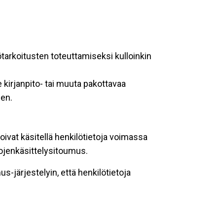
ötarkoitusten toteuttamiseksi kulloinkin
 kirjanpito- tai muuta pakottavaa
een.
oivat käsitellä henkilötietoja voimassa
tojenkäsittelysitoumus.
-järjestelyin, että henkilötietoja