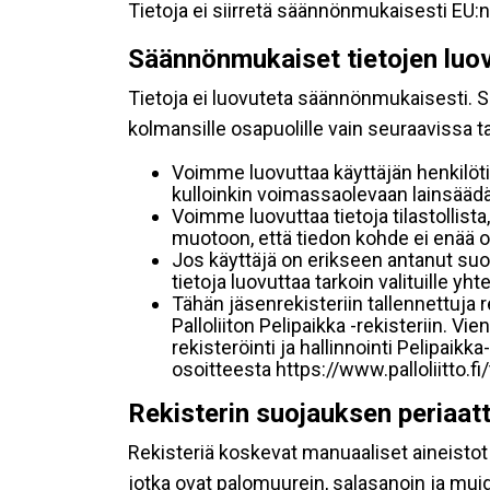
Tietoja ei siirretä säännönmukaisesti EU:n
Säännönmukaiset tietojen luo
Tietoja ei luovuteta säännönmukaisesti. Se
kolmansille osapuolille vain seuraavissa 
Voimme luovuttaa käyttäjän henkilöti
kulloinkin voimassaolevaan lainsäädän
Voimme luovuttaa tietoja tilastollista,
muotoon, että tiedon kohde ei enää ol
Jos käyttäjä on erikseen antanut s
tietoja luovuttaa tarkoin valituille y
Tähän jäsenrekisteriin tallennettuja
Palloliiton Pelipaikka -rekisteriin. V
rekisteröinti ja hallinnointi Pelipai
osoitteesta https://www.palloliitto.fi
Rekisterin suojauksen periaat
Rekisteriä koskevat manuaaliset aineistot s
jotka ovat palomuurein, salasanoin ja muid