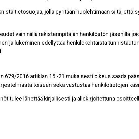
stä tietosuojaa, jolla pyritään huolehtimaan siitä, että̈
eudet vain niillä rekisterinpitäjän henkilöstön jäsenillä j
nen ja lukeminen edellyttää henkilökohtaista tunnistautum
.
n 679/2016 artiklan 15 -21 mukaisesti oikeus saada pääsy 
t järjestelmästä toiseen sekä vastustaa henkilötietojen käsi
öt tulee lähettää kirjallisesti ja allekirjoitettuna osoitteell