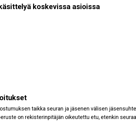
käsittelyä koskevissa asioissa
koitukset
suostumuksen taikka seuran ja jäsenen välisen jäsensuht
eruste on rekisterinpitäjän oikeutettu etu, etenkin seuraav