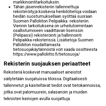
markkinointitarkoituksiin.
Tähän jäsenrekisteriin tallennettuja
rekisteröityjä koskevia henkilötietoja voidaan
heidän suostumuksellaan syöttää suoraan
Suomen Palloliiton Pelipaikka -rekisteriin.
Viennin tarkoituksena on urheilutoimintaan
osallistumiseen vaadittavan lisenssin
(Pelipassi) rekisteröinti ja hallinnointi
Pelipaikka-rekisterissä. Lisätietoja Suomen
Palloliiton noudattamasta
tietosuojakäytännöstä voit saada osoitteesta
https://www.palloliitto.fi/tietosuoja/
Rekisterin suojauksen periaatteet
Rekisteriä koskevat manuaaliset aineistot
säilytetään suojatuissa tiloissa. Digitaalisesti
tallennetut ja käsiteltävät tiedot ovat tietokannoissa,
jotka ovat palomuurein, salasanoin ja muiden
teknisten keinojen avulla suojattuja.