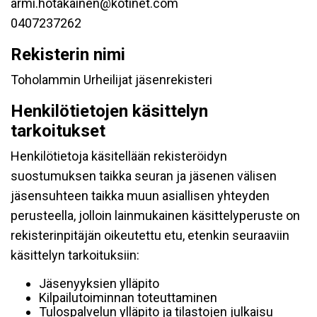
armi.hotakainen@kotinet.com
0407237262
Rekisterin nimi
Toholammin Urheilijat jäsenrekisteri
Henkilötietojen käsittelyn
tarkoitukset
Henkilötietoja käsitellään rekisteröidyn
suostumuksen taikka seuran ja jäsenen välisen
jäsensuhteen taikka muun asiallisen yhteyden
perusteella, jolloin lainmukainen käsittelyperuste on
rekisterinpitäjän oikeutettu etu, etenkin seuraaviin
käsittelyn tarkoituksiin:
Jäsenyyksien ylläpito
Kilpailutoiminnan toteuttaminen
Tulospalvelun ylläpito ja tilastojen julkaisu