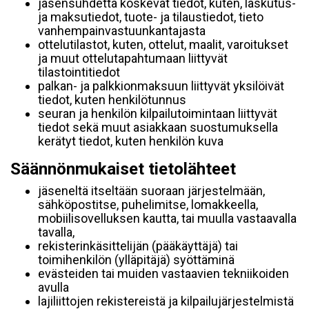
jäsensuhdetta koskevat tiedot, kuten, laskutus-
ja maksutiedot, tuote- ja tilaustiedot, tieto
vanhempainvastuunkantajasta
ottelutilastot, kuten, ottelut, maalit, varoitukset
ja muut ottelutapahtumaan liittyvät
tilastointitiedot
palkan- ja palkkionmaksuun liittyvät yksilöivät
tiedot, kuten henkilötunnus
seuran ja henkilön kilpailutoimintaan liittyvät
tiedot sekä muut asiakkaan suostumuksella
kerätyt tiedot, kuten henkilön kuva
Säännönmukaiset tietolähteet
jäseneltä itseltään suoraan järjestelmään,
sähköpostitse, puhelimitse, lomakkeella,
mobiilisovelluksen kautta, tai muulla vastaavalla
tavalla,
rekisterinkäsittelijän (pääkäyttäjä) tai
toimihenkilön (ylläpitäjä) syöttäminä
evästeiden tai muiden vastaavien tekniikoiden
avulla
lajiliittojen rekistereistä ja kilpailujärjestelmistä