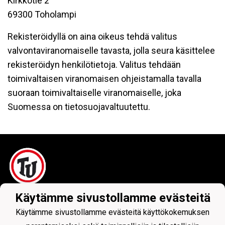
Kirkkotie 2
69300 Toholampi
Rekisteröidyllä on aina oikeus tehdä valitus
valvontaviranomaiselle tavasta, jolla seura käsittelee
rekisteröidyn henkilötietoja. Valitus tehdään
toimivaltaisen viranomaisen ohjeistamalla tavalla
suoraan toimivaltaiselle viranomaiselle, joka
Suomessa on tietosuojavaltuutettu.
Käytämme sivustollamme evästeitä
Tietosuojaseloste
Käytämme sivustollamme evästeitä käyttökokemuksen
Toholammin Urheilijat ry