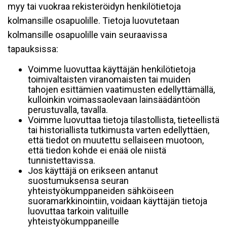
myy tai vuokraa rekisteröidyn henkilötietoja
kolmansille osapuolille. Tietoja luovutetaan
kolmansille osapuolille vain seuraavissa
tapauksissa:
Voimme luovuttaa käyttäjän henkilötietoja
toimivaltaisten viranomaisten tai muiden
tahojen esittämien vaatimusten edellyttämällä,
kulloinkin voimassaolevaan lainsäädäntöön
perustuvalla, tavalla.
Voimme luovuttaa tietoja tilastollista, tieteellistä
tai historiallista tutkimusta varten edellyttäen,
että tiedot on muutettu sellaiseen muotoon,
että tiedon kohde ei enää ole niistä
tunnistettavissa.
Jos käyttäjä on erikseen antanut
suostumuksensa seuran
yhteistyökumppaneiden sähköiseen
suoramarkkinointiin, voidaan käyttäjän tietoja
luovuttaa tarkoin valituille
yhteistyökumppaneille