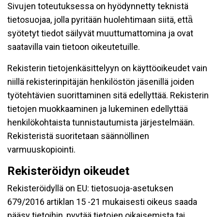
Sivujen toteutuksessa on hyödynnetty teknistä
tietosuojaa, jolla pyritään huolehtimaan siitä, että̈
syötetyt tiedot säilyvät muuttumattomina ja ovat
saatavilla vain tietoon oikeutetuille.
Rekisterin tietojenkäsittelyyn on käyttöoikeudet vain
niillä rekisterinpitäjän henkilöstön jäsenillä joiden
työtehtävien suorittaminen sitä edellyttää. Rekisterin
tietojen muokkaaminen ja lukeminen edellyttää
henkilökohtaista tunnistautumista järjestelmään.
Rekisteristä suoritetaan säännöllinen
varmuuskopiointi.
Rekisteröidyn oikeudet
Rekisteröidyllä on EU: tietosuoja-asetuksen
679/2016 artiklan 15 -21 mukaisesti oikeus saada
pääsy tietoihin, pyytää tietojen oikaisemista tai