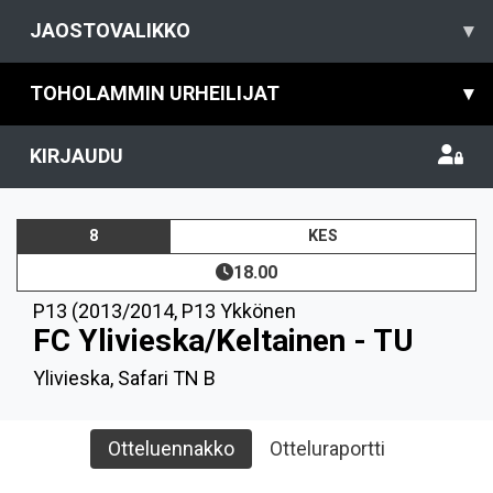
JAOSTOVALIKKO
▾
TOHOLAMMIN URHEILIJAT
▾
KIRJAUDU
8
KES
18.00
P13 (2013/2014
,
P13 Ykkönen
FC Ylivieska/Keltainen - TU
Ylivieska, Safari TN B
Otteluennakko
Otteluraportti