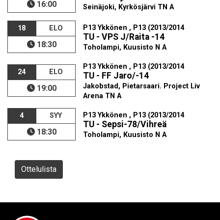
16:00
Seinäjoki, Kyrkösjärvi TN A
P13 Ykkönen , P13 (2013/2014
18
ELO
TU - VPS J/Raita -14
18:30
Toholampi, Kuusisto N A
P13 Ykkönen , P13 (2013/2014
24
ELO
TU - FF Jaro/-14
Jakobstad, Pietarsaari. Project Liv
19:00
Arena TN A
P13 Ykkönen , P13 (2013/2014
4
SYY
TU - Sepsi-78/Vihreä
18:30
Toholampi, Kuusisto N A
Ottelulista