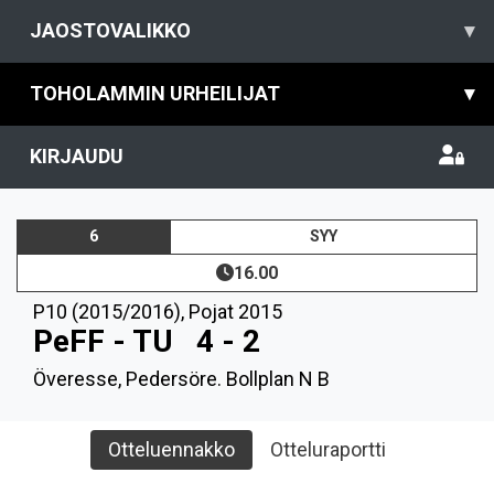
JAOSTOVALIKKO
▾
TOHOLAMMIN URHEILIJAT
▾
KIRJAUDU
6
SYY
16.00
P10 (2015/2016)
,
Pojat 2015
PeFF - TU
4 - 2
Överesse, Pedersöre. Bollplan N B
Otteluennakko
Otteluraportti