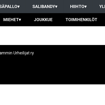
SÄPALLO
▾
SALIBANDY
▾
HIIHTO
▾
YL
MIEHET
▾
JOUKKUE
TOIMIHENKILÖT
ammin Urheilijat ry