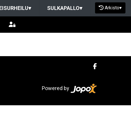
Arkisto
▾
EISURHEILU
▾
SULKAPALLO
▾
Powered by