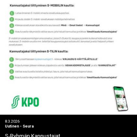
8.3.2026
Uutinen
-
Seura
S-Ryhmän Kannustajat