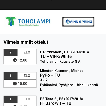
Viimeisimmät ottelut
P13 Ykkönen , P13 (2013/2014
2
ELO
TU
–
VIFK/White
12.00
Toholampi, Kuusisto N A
Miesten Kutonen , Miehet
PyPo
–
TU
1
ELO
3 - 2
15.00
Pyhäsalmi, Pyhäjärvi. Urheilukenttä
N
P8 Taso 2 , P8 (2017/2018)
1
ELO
FF Jaro/vit
–
TU