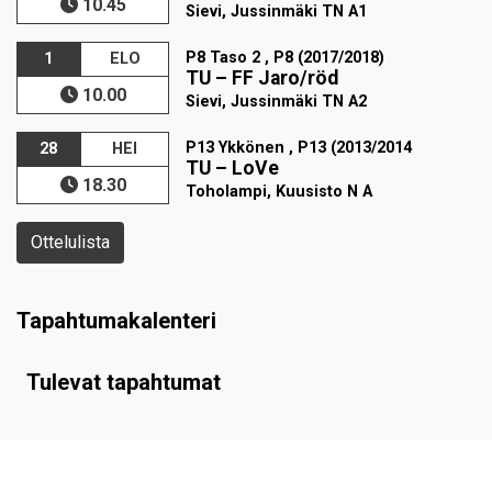
10.45
Sievi, Jussinmäki TN A1
P8 Taso 2 , P8 (2017/2018)
1
ELO
TU
–
FF Jaro/röd
10.00
Sievi, Jussinmäki TN A2
P13 Ykkönen , P13 (2013/2014
28
HEI
TU
–
LoVe
18.30
Toholampi, Kuusisto N A
Ottelulista
Tapahtumakalenteri
Tulevat tapahtumat