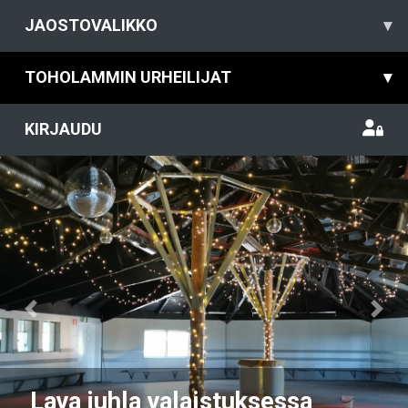
JAOSTOVALIKKO
▾
TOHOLAMMIN URHEILIJAT
▾
KIRJAUDU
Previous
Nex
Lava juhla valaistuksessa