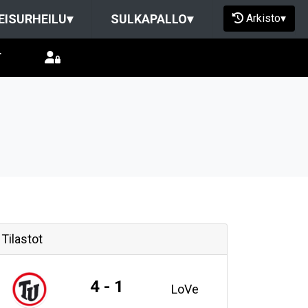
Arkisto
▾
EISURHEILU
▾
SULKAPALLO
▾
T
Tilastot
4 - 1
LoVe