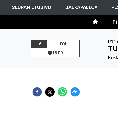
SEURAN ETUSIVU
JALKAPALLO
▾
PE
P1
P11 
16
TOU
TU
15.00
Kokk