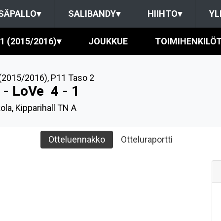
SÄPALLO
▾
SALIBANDY
▾
HIIHTO
▾
YL
1 (2015/2016)
▾
JOUKKUE
TOIMIHENKILÖ
(2015/2016)
,
P11 Taso 2
 - LoVe
4 - 1
ola, Kipparihall TN A
Otteluennakko
Otteluraportti