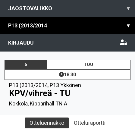
JAOSTOVALIKKO
▾
P13 (2013/2014
▾
KIRJAUDU
6
TOU
18.30
P13 (2013/2014
,
P13 Ykkönen
KPV/vihreä - TU
Kokkola, Kipparihall TN A
Otteluennakko
Otteluraportti