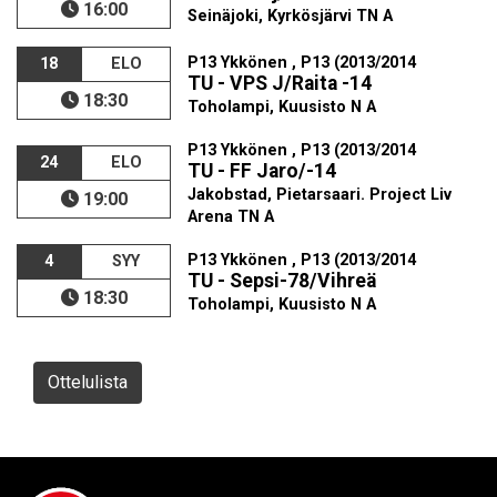
16:00
Seinäjoki, Kyrkösjärvi TN A
P13 Ykkönen , P13 (2013/2014
18
ELO
TU - VPS J/Raita -14
18:30
Toholampi, Kuusisto N A
P13 Ykkönen , P13 (2013/2014
24
ELO
TU - FF Jaro/-14
Jakobstad, Pietarsaari. Project Liv
19:00
Arena TN A
P13 Ykkönen , P13 (2013/2014
4
SYY
TU - Sepsi-78/Vihreä
18:30
Toholampi, Kuusisto N A
Ottelulista